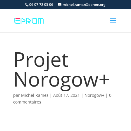
06 07 72 05 06
michel.ramez@eprom.org
Projet
Norogow+
par
Michel Ramez
|
Août 17, 2021
|
Norogow+
|
0
commentaires